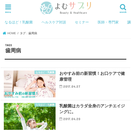
menu
search
なるほど！乳酸菌
ヘルスケア対談
セミナー
医師・専門家
HOME
タグ : 歯周病
歯周病
なるほど！乳酸菌
おやすみ前の新習慣！お口ケアで健
康管理
2017.04.27
なるほど！乳酸菌
乳酸菌はカラダ全身のアンチエイジ
ングに。
2017.04.20