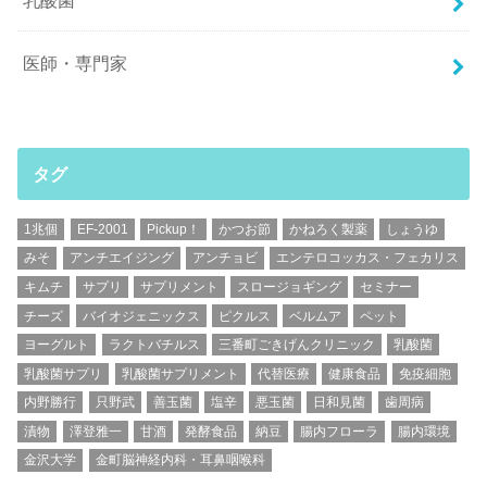
医師・専門家
タグ
1兆個
EF-2001
Pickup！
かつお節
かねろく製薬
しょうゆ
みそ
アンチエイジング
アンチョビ
エンテロコッカス・フェカリス
キムチ
サプリ
サプリメント
スロージョギング
セミナー
チーズ
バイオジェニックス
ピクルス
ベルムア
ペット
ヨーグルト
ラクトバチルス
三番町ごきげんクリニック
乳酸菌
乳酸菌サプリ
乳酸菌サプリメント
代替医療
健康食品
免疫細胞
内野勝行
只野武
善玉菌
塩辛
悪玉菌
日和見菌
歯周病
漬物
澤登雅一
甘酒
発酵食品
納豆
腸内フローラ
腸内環境
金沢大学
金町脳神経内科・耳鼻咽喉科