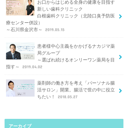
お口からはじめる全身の健康を目指す
新しい歯科クリニック
白根歯科クリニック（北陸口臭予防医
療センター併設）
～石川県金沢市～
2019.05.15
患者様中心主義をかかげるナカジマ薬
局グループ
～選ばれ続けるオンリーワン薬局を目
指す～
2019.04.02
薬剤師の働き方を考え「パーソナル腸
活サロン」開業。腸活で世の中に役立
ちたい！
2018.05.27
アーカイブ