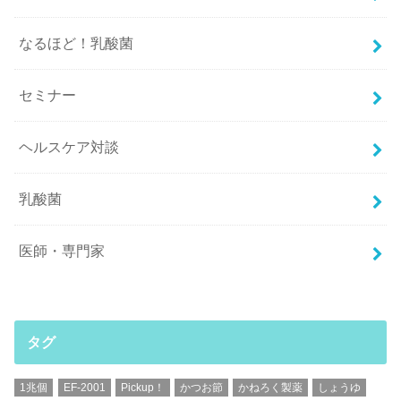
なるほど！乳酸菌
セミナー
ヘルスケア対談
乳酸菌
医師・専門家
タグ
1兆個
EF-2001
Pickup！
かつお節
かねろく製薬
しょうゆ