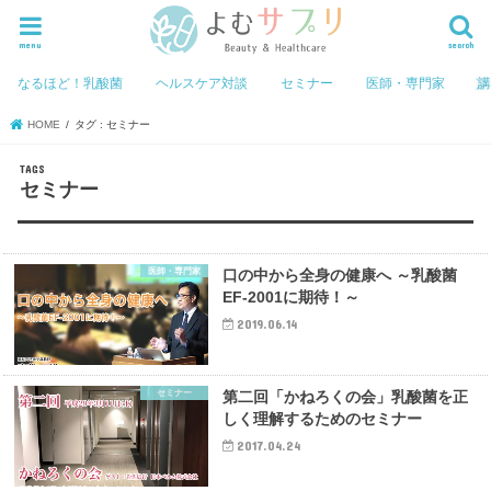
menu
search
なるほど！乳酸菌
ヘルスケア対談
セミナー
医師・専門家
HOME
タグ : セミナー
セミナー
医師・専門家
口の中から全身の健康へ ～乳酸菌
EF-2001に期待！～
2019.06.14
セミナー
第二回「かねろくの会」乳酸菌を正
しく理解するためのセミナー
2017.04.24