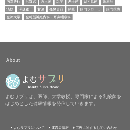
内野勝行
只野武
善玉菌
塩辛
悪玉菌
日和見菌
歯周病
漬物
澤登雅一
甘酒
発酵食品
納豆
腸内フローラ
腸内環境
金沢大学
金町脳神経内科・耳鼻咽喉科
About
よむサプリは、医師、大学教授、専門家による乳酸菌を
はじめとした健康情報を発信していきます。
よむサプリについて
運営者情報
広告に関するお問い合わせ