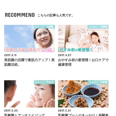
RECOMMEND
こちらの記事も人気です。
なるほど！乳酸菌
なるほど！乳酸菌
2017.5.11
2017.4.27
美肌菌の活躍で素肌力アップ！美
おやすみ前の新習慣！お口ケアで
肌菌活術。
健康管理
なるほど！乳酸菌
なるほど！乳酸菌
2017.5.25
2017.3.21
乳酸菌とアンチエイジング
乳酸菌ブームのきっかけ！発酵食