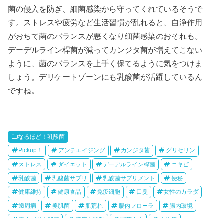
菌の侵入を防ぎ、細菌感染から守ってくれているそうで
す。ストレスや疲労など生活習慣が乱れると、自浄作用
がおちて菌のバランスが悪くなり細菌感染のおそれも。
デーデルライン桿菌が減ってカンジタ菌が増えてこない
ように、菌のバランスを上手く保てるように気をつけま
しょう。デリケートゾーンにも乳酸菌が活躍しているん
ですね。
なるほど！乳酸菌
Pickup！
アンチエイジング
カンジタ菌
グリセリン
ストレス
ダイエット
デーデルライン桿菌
ニキビ
乳酸菌
乳酸菌サプリ
乳酸菌サプリメント
便秘
健康維持
健康食品
免疫細胞
口臭
女性のカラダ
歯周病
美肌菌
肌荒れ
腸内フローラ
腸内環境