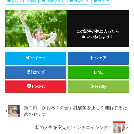
表皮ブドウ球菌
適度な運動
野菜中心
食生活
この記事が気に入ったら
いいねしよう！
ツイート
シェア
はてブ
LINE
Pocket
feedly
第二回「かねろくの会」乳酸菌を正しく理解するた
めのセミナー
私の人生を変えた“アンチエイジング”