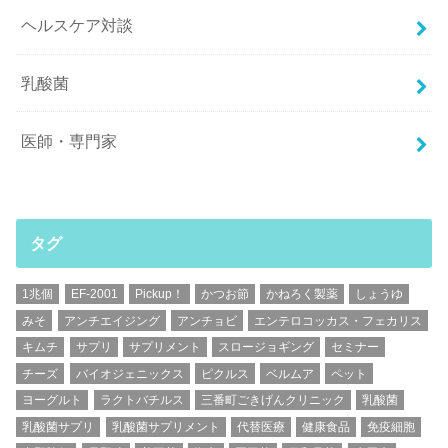
ヘルスケア対談
乳酸菌
医師・専門家
タグ
1兆個
EF-2001
Pickup！
かつお節
かねろく製薬
しょうゆ
みそ
アンチエイジング
アンチョビ
エンテロコッカス・フェカリス
キムチ
サプリ
サプリメント
スロージョギング
セミナー
チーズ
バイオジェニックス
ピクルス
ベルムア
ペット
ヨーグルト
ラクトバチルス
三番町ごきげんクリニック
乳酸菌
乳酸菌サプリ
乳酸菌サプリメント
代替医療
健康食品
免疫細胞