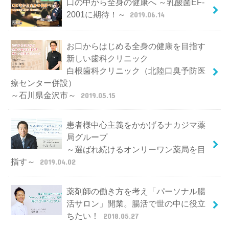
口の中から全身の健康へ ～乳酸菌EF-
2001に期待！～
2019.06.14
お口からはじめる全身の健康を目指す
新しい歯科クリニック
白根歯科クリニック（北陸口臭予防医
療センター併設）
～石川県金沢市～
2019.05.15
患者様中心主義をかかげるナカジマ薬
局グループ
～選ばれ続けるオンリーワン薬局を目
指す～
2019.04.02
薬剤師の働き方を考え「パーソナル腸
活サロン」開業。腸活で世の中に役立
ちたい！
2018.05.27