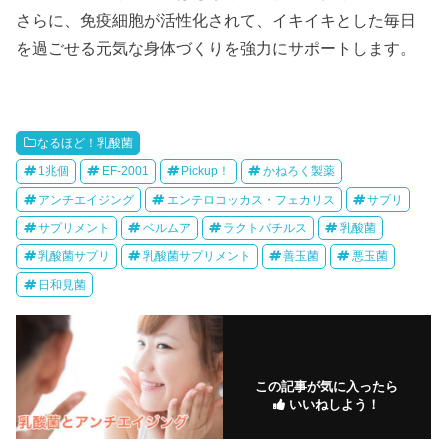
さらに、免疫細胞が活性化されて、イキイキとした毎日
を過ごせる元気な身体づくりを強力にサポートします。
なるほど！乳酸菌
1兆個
EF-2001
Pickup！
かねろく製薬
アンチエイジング
エンテロコッカス・フェカリス
サプリ
サプリメント
ベルムア
ラクトバチルス
乳酸菌
乳酸菌サプリ
乳酸菌サプリメント
善玉菌
悪玉菌
日和見菌
この記事が気に入ったら
いいねしよう！