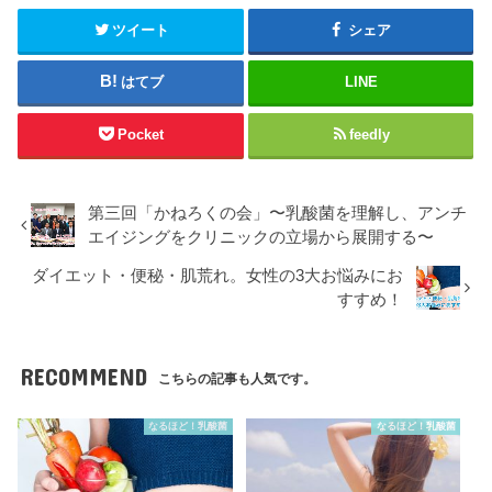
ツイート
シェア
はてブ
LINE
Pocket
feedly
第三回「かねろくの会」〜乳酸菌を理解し、アンチ
エイジングをクリニックの立場から展開する〜
ダイエット・便秘・肌荒れ。女性の3大お悩みにお
すすめ！
RECOMMEND
こちらの記事も人気です。
なるほど！乳酸菌
なるほど！乳酸菌