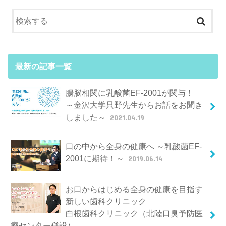
最新の記事一覧
腸脳相関に乳酸菌EF-2001が関与！
～金沢大学只野先生からお話をお聞き
しました～
2021.04.19
口の中から全身の健康へ ～乳酸菌EF-
2001に期待！～
2019.06.14
お口からはじめる全身の健康を目指す
新しい歯科クリニック
白根歯科クリニック（北陸口臭予防医
療センター併設）