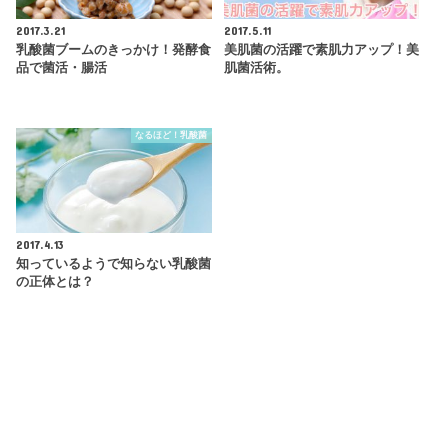
2017.3.21
2017.5.11
乳酸菌ブームのきっかけ！発酵食
美肌菌の活躍で素肌力アップ！美
品で菌活・腸活
肌菌活術。
なるほど！乳酸菌
2017.4.13
知っているようで知らない乳酸菌
の正体とは？