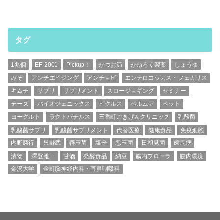
タグ
1兆個
EF-2001
Pickup！
かつお節
かねろく製薬
しょうゆ
みそ
アンチエイジング
アンチョビ
エンテロコッカス・フェカリス
キムチ
サプリ
サプリメント
スロージョギング
セミナー
チーズ
バイオジェニックス
ピクルス
ベルムア
ペット
ヨーグルト
ラクトバチルス
三番町ごきげんクリニック
乳酸菌
乳酸菌サプリ
乳酸菌サプリメント
代替医療
健康食品
免疫細胞
内野勝行
只野武
善玉菌
塩辛
悪玉菌
日和見菌
歯周病
漬物
澤登雅一
甘酒
発酵食品
納豆
腸内フローラ
腸内環境
金沢大学
金町脳神経内科・耳鼻咽喉科